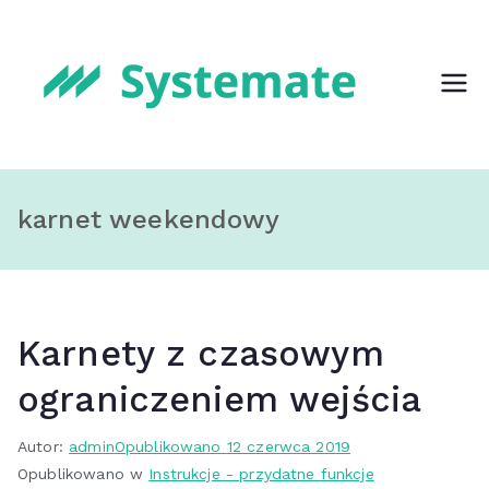
Przejdź
do
treści
Systemat
Oprogramo
wanie dla
e
szkoły jogi,
tańca, klubu
fitness
karnet weekendowy
Karnety z czasowym
ograniczeniem wejścia
Autor:
admin
Opublikowano
12 czerwca 2019
Opublikowano w
Instrukcje - przydatne funkcje