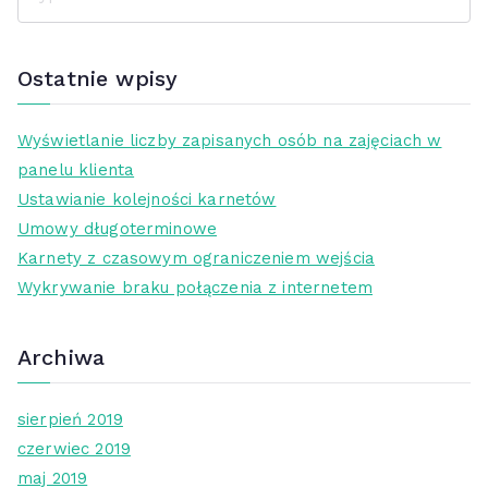
S
z
u
Ostatnie wpisy
k
a
Wyświetlanie liczby zapisanych osób na zajęciach w
j
panelu klienta
d
Ustawianie kolejności karnetów
l
Umowy długoterminowe
a
Karnety z czasowym ograniczeniem wejścia
:
Wykrywanie braku połączenia z internetem
Archiwa
sierpień 2019
czerwiec 2019
maj 2019