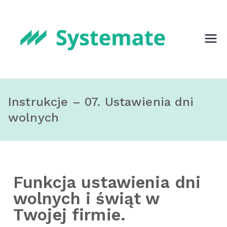
Systemat
Oprogramo
wanie dla
e
szkoły jogi,
tańca, klubu
fitness
Instrukcje – 07. Ustawienia dni
wolnych
Funkcja ustawienia dni
wolnych i świąt w
Twojej firmie.